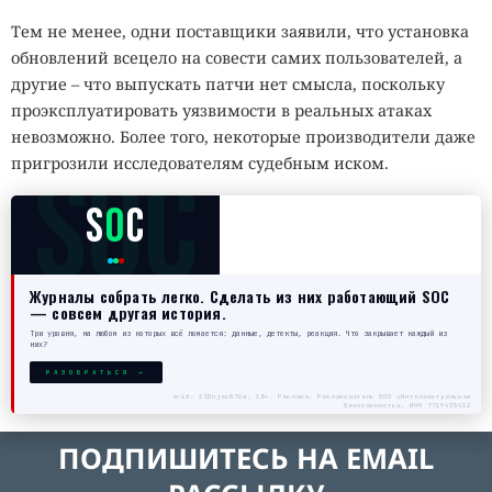
Тем не менее, одни поставщики заявили, что установка
обновлений всецело на совести самих пользователей, а
другие – что выпускать патчи нет смысла, поскольку
проэксплуатировать уязвимости в реальных атаках
невозможно. Более того, некоторые производители даже
SOC
пригрозили исследователям судебным иском.
S
O
C
Журналы собрать легко. Сделать из них работающий SOC
— совсем другая история.
Три уровня, на любом из которых всё ломается: данные, детекты, реакция. Что закрывает каждый из
них?
РАЗОБРАТЬСЯ →
erid: 2SDnjecN7Gw. 18+. Реклама. Рекламодатель ООО «Интеллектуальная
безопасность», ИНН 7719435412
ПОДПИШИТЕСЬ НА EMAIL