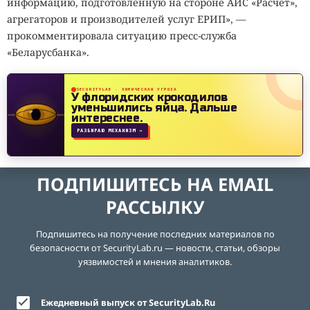
информацию, подготовленную на стороне АИС «Расчет»,
агрегаторов и производителей услуг ЕРИП», —
прокомментировала ситуацию пресс-служба
«Беларусбанка».
SECURITYLAB · ХИМИЧЕСКАЯ УГРОЗА
У флоридских крокодилов
уменьшились яйца.
Дальше
интереснее.
РАЗБИРАЮ МЕХАНИЗМ →
ПОДПИШИТЕСЬ НА EMAIL
РАССЫЛКУ
Подпишитесь на получение последних материалов по
безопасности от SecurityLab.ru — новости, статьи, обзоры
уязвимостей и мнения аналитиков.
Ежедневный выпуск от SecurityLab.Ru