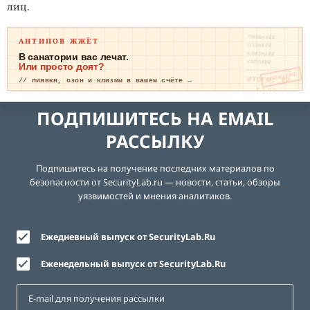
лиц.
ПИЯВКИ₽₽
АНТИПОВ ЖЖЁТ
ОЗОН₽₽₽
КЛИЗМА₽₽
В санатории вас лечат.
КАПЛИ₽₽
Или просто доят?
ОПЛАЧЕНО
ИТОГО: ТР
// пиявки, озон и клизмы в вашем счёте →
ЕВОГА
ПОДПИШИТЕСЬ НА EMAIL
РАССЫЛКУ
Подпишитесь на получение последних материалов по
безопасности от SecurityLab.ru — новости, статьи, обзоры
уязвимостей и мнения аналитиков.
Ежедневный выпуск от SecurityLab.Ru
Еженедельный выпуск от SecurityLab.Ru