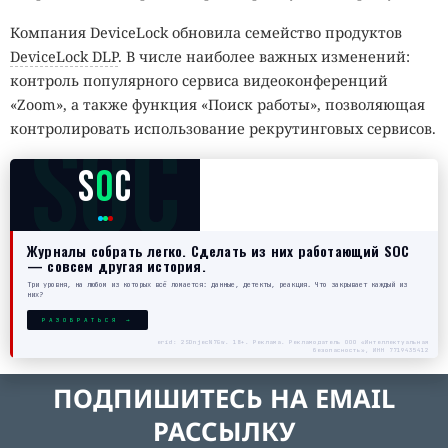
Компания DeviceLock обновила семейство продуктов
DeviceLock DLP
. В числе наиболее важных изменений:
контроль популярного сервиса видеоконференций
«Zoom», а также функция «Поиск работы», позволяющая
SOC
контролировать использование рекрутинговых сервисов.
S
O
C
Журналы собрать легко. Сделать из них работающий SOC
— совсем другая история.
Три уровня, на любом из которых всё ломается: данные, детекты, реакция. Что закрывает каждый из
них?
РАЗОБРАТЬСЯ →
erid: 2SDnjecN7Gw. 18+. Реклама. Рекламодатель ООО «Интеллектуальная
безопасность», ИНН 7719435412
ПОДПИШИТЕСЬ НА EMAIL
РАССЫЛКУ