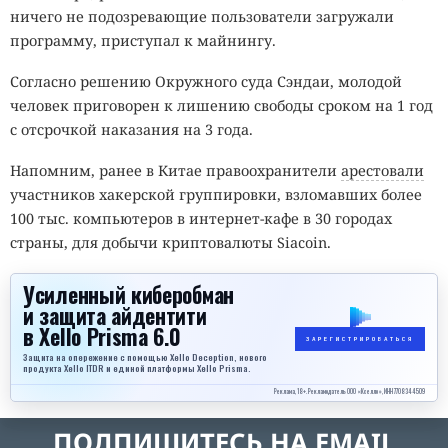
ничего не подозревающие пользователи загружали
программу, приступал к майнингу.
Согласно решению Окружного суда Сэндаи, молодой
человек приговорен к лишению свободы сроком на 1 год
с отсрочкой наказания на 3 года.
Напомним, ранее в Китае правоохранители
арестовали
участников хакерской группировки, взломавших более
100 тыс. компьютеров в интернет-кафе в 30 городах
страны, для добычи криптовалюты Siacoin.
Усиленный киберобман
и защита айдентити
в Xello Prisma 6.0
ЗАРЕГИСТРИРОВАТЬСЯ
Защита на опережение с помощью Xello Deception, нового
продукта Xello ITDR и единой платформы Xello Prisma.
Реклама, 18+. Рекламодатель ООО «Кселло», ИНН 7708344509
ПОДПИШИТЕСЬ НА EMAIL