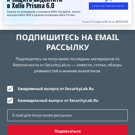
в Xello Prisma 6.0
ЗАРЕГИСТРИРОВАТЬСЯ
Защита на опережение с помощью Xello Deception, нового
продукта Xello ITDR и единой платформы Xello Prisma.
Реклама, 18+. Рекламодатель ООО «Кселло», ИНН 7708344509
ПОДПИШИТЕСЬ НА EMAIL
РАССЫЛКУ
Подпишитесь на получение последних материалов по
безопасности от SecurityLab.ru — новости, статьи, обзоры
уязвимостей и мнения аналитиков.
Ежедневный выпуск от SecurityLab.Ru
Еженедельный выпуск от SecurityLab.Ru
Подписаться