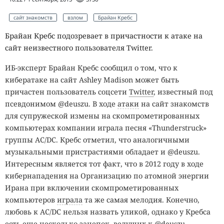
сайт знакомств
взлом
Брайан Кребс
Брайан Кребс подозревает в причастности к атаке на
сайт неизвестного пользователя Twitter.
ИБ-эксперт Брайан Кребс сообщил о том, что к
кибератаке на сайт Ashley Madison может быть
причастен пользователь соцсети
Twitter
, известный под
псевдонимом @deuszu. В ходе
атаки
на сайт знакомств
для супружеской измены на скомпрометированных
компьютерах компании играла песня «Thunderstruck»
группы AC/DC. Кребс отметил, что аналогичными
музыкальными пристрастиями обладает и @deuszu.
Интересным является тот факт, что в 2012 году в ходе
кибернападения на Организацию по атомной энергии
Ирана при включении скомпрометированных
компьютеров
играла
та же самая мелодия. Конечно,
любовь к AC/DC нельзя назвать уликой, однако у Кребса
есть еще несколько зацепок, ведущих к @deuszu.