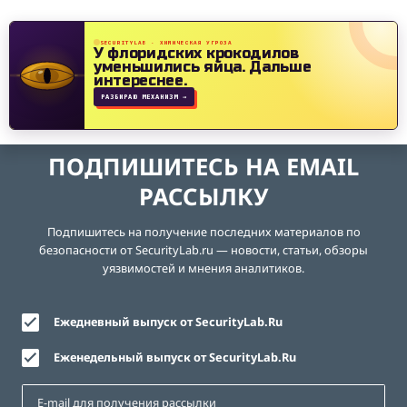
SECURITYLAB · ХИМИЧЕСКАЯ УГРОЗА
У флоридских крокодилов
уменьшились яйца.
Дальше
интереснее.
РАЗБИРАЮ МЕХАНИЗМ →
ПОДПИШИТЕСЬ НА EMAIL
РАССЫЛКУ
Подпишитесь на получение последних материалов по
безопасности от SecurityLab.ru — новости, статьи, обзоры
уязвимостей и мнения аналитиков.
Ежедневный выпуск от SecurityLab.Ru
Еженедельный выпуск от SecurityLab.Ru