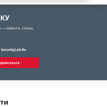
ЛКУ
 — новости, статьи,
SecurityLab.Ru
одписаться
ети