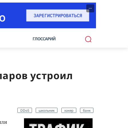
···
ГЛОССАРИЙ
ларов устроил
DDoS
школьник
хакер
банк
или