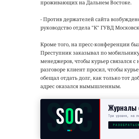
проживающих на Дальнем Востоке.
- Против держателей сайта возбуждено
руководство отдела "К" ГУВД Московск
Кроме того, на пресс-конференции бы
Преступник заказывал по мобильнику е
менеджеров, чтобы курьер связался с 
разговоре клиент просил, чтобы курь
обещал отдать долг, как только тот до
адрес оказался вымышленным.
SOC
Журналы с
S
O
C
Три уровня, на л
РАЗОБРАТЬС