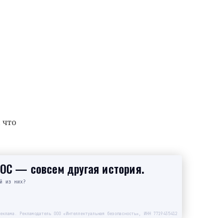
 что
SOC — совсем другая история.
й из них?
еклама. Рекламодатель ООО «Интеллектуальная безопасность», ИНН 7719435412