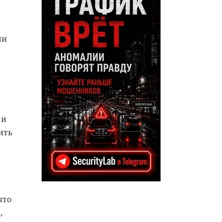
ли
 и
ить
что
,