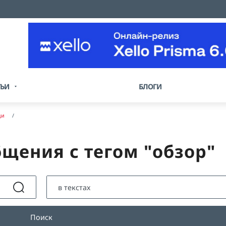
ТЬИ
БЛОГИ
ди
бщения с тегом "обзор"
Поиск