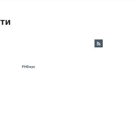
ети
PHDays