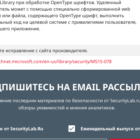
Library при обработке OpenType шрифтов. Удаленный
атель может с помощью специально сформированной web
 или файла, содержащего OpenType шрифт, выполнить
ьный код на целевой системе с привилегиями пользователя,
шего приложение.
те исправление с сайта производителя.
echnet.microsoft.com/en-us/library/security/MS15-078
ПИШИТЕСЬ НА EMAIL РАССЫ
ние последних материалов по безопасности от SecurityLab.ru
обзоры уязвимостей и мнения аналитиков.
 от SecurityLab.Ru
Еженедельный выпуск от 