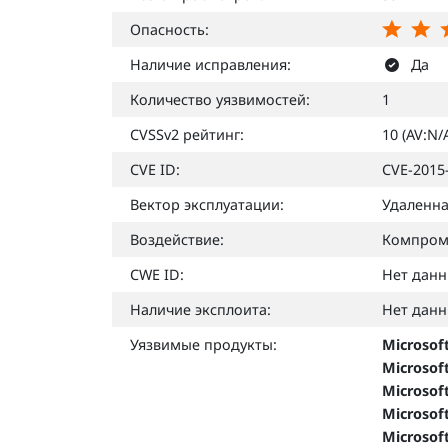
Опасность:
Наличие исправления:
Да
Количество уязвимостей:
1
CVSSv2 рейтинг:
10 (AV:N/
CVE ID:
CVE-2015
Вектор эксплуатации:
Удаленн
Воздействие:
Компром
CWE ID:
Нет дан
Наличие эксплоита:
Нет дан
Уязвимые продукты:
Microsof
Microsof
Microsof
Microsof
Microsof