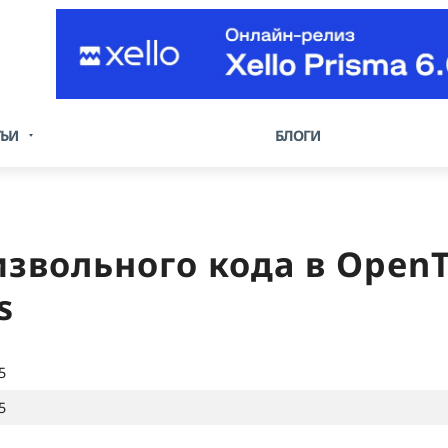
ТЬИ
БЛОГИ
вольного кода в OpenTy
s
5
5