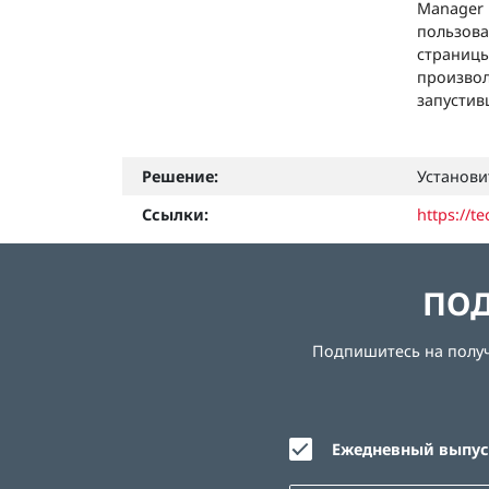
Manager 
пользов
страницы
произвол
запустив
Решение:
Установи
Ссылки:
https://t
ПОД
Подпишитесь на получе
Ежедневный выпуск