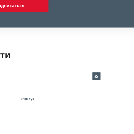
одписаться
ети
PHDays