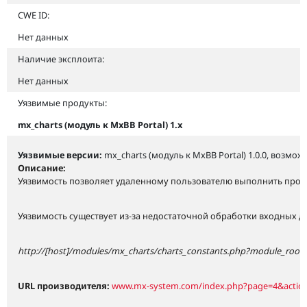
CWE ID:
Нет данных
Наличие эксплоита:
Нет данных
Уязвимые продукты:
mx_charts (модуль к MxBB Portal) 1.x
Уязвимые версии:
mx_charts (модуль к MxBB Portal) 1.0.0, возмож
Описание:
Уязвимость позволяет удаленному пользователю выполнить прои
Уязвимость существует из-за недостаточной обработки входных д
http://[host]/modules/mx_charts/charts_constants.php?module_root_p
URL производителя:
www.mx-system.com/index.php?page=4&action=