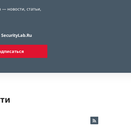
 — новости, статьи,
SecurityLab.Ru
одписаться
ети