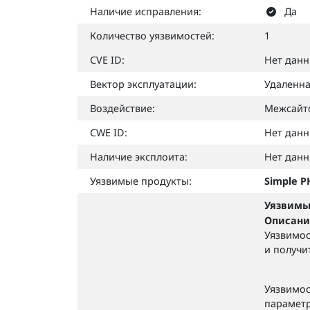
Наличие исправления:
Да
Количество уязвимостей:
1
CVE ID:
Нет дан
Вектор эксплуатации:
Удаленн
Воздействие:
Межсайт
CWE ID:
Нет дан
Наличие эксплоита:
Нет дан
Уязвимые продукты:
Simple P
Уязвимы
Описани
Уязвимос
и получи
Уязвимос
параметре