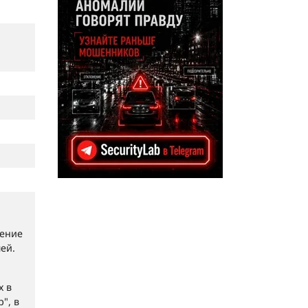
дение
ей.
х в
", в