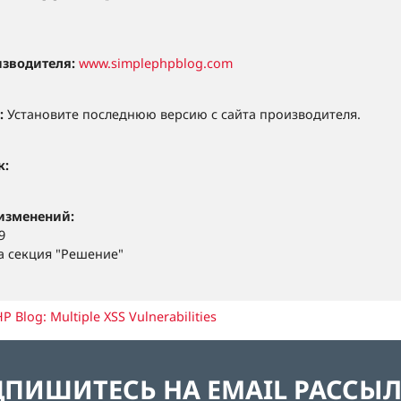
изводителя:
www.simplephpblog.com
:
Установите последнюю версию с сайта производителя.
к:
изменений:
9
 секция "Решение"
P Blog: Multiple XSS Vulnerabilities
ПИШИТЕСЬ НА EMAIL РАССЫ