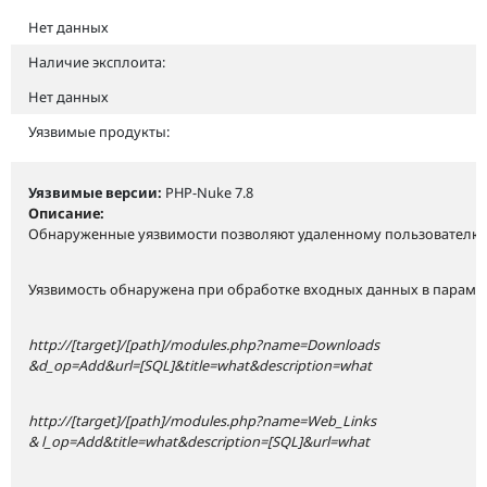
Нет данных
Наличие эксплоита:
Нет данных
Уязвимые продукты:
Уязвимые версии:
PHP-Nuke 7.8
Описание:
Обнаруженные уязвимости позволяют удаленному пользователю 
Уязвимость обнаружена при обработке входных данных в парамет
http://[target]/[path]/modules.php?name=Downloads
&d_op=Add&url=[SQL]&title=what&description=what
http://[target]/[path]/modules.php?name=Web_Links
& l_op=Add&title=what&description=[SQL]&url=what