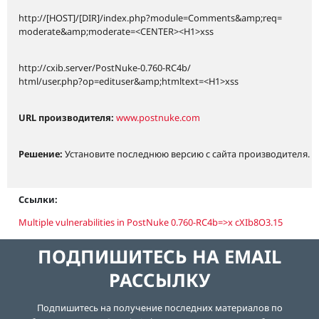
http://[HOST]/[DIR]/index.php?module=Comments&amp;req=
moderate&amp;moderate=<CENTER><H1>xss
http://cxib.server/PostNuke-0.760-RC4b/
html/user.php?op=edituser&amp;htmltext=<H1>xss
URL производителя:
www.postnuke.com
Решение:
Установите последнюю версию с сайта производителя.
Ссылки:
Multiple vulnerabilities in PostNuke 0.760-RC4b=>x cXIb8O3.15
ПОДПИШИТЕСЬ НА EMAIL
РАССЫЛКУ
Подпишитесь на получение последних материалов по