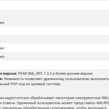
ных
ных
ных
е версии:
PEAR XML_RPC 1.3.3 и более ранние версии
е:
Уязвимость позволяет удаленному пользователю выполнит
ьный PHP код на целевой системе.
ма недостаточно обрабатывает некоторые некорректные XM
и ответы. Удаленный пользователь может представить XMLRP
о специально обработанным содержанием, чтобы выполнить