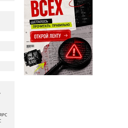
ь
LRPC
C