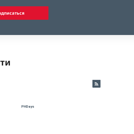
одписаться
ети
PHDays