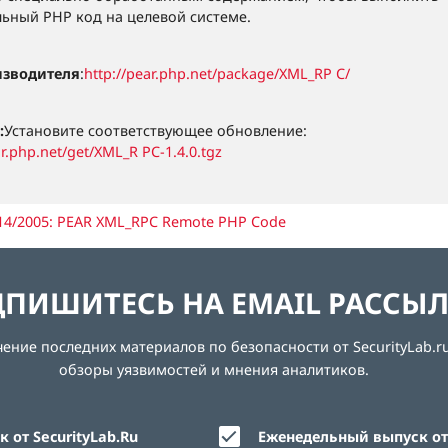
ьный PHP код на целевой системе.
изводителя
:
http://pear.php.net/package/XML_RP C/
:
Установите соответствующее обновление:
ar.php.net/get/XML_R PC-1.4.0.tgz
 14/2005: PEAR XML_RPC Remote PHP Code
ПИШИТЕСЬ НА EMAIL РАССЫ
ние последних материалов по безопасности от SecurityLab.ru
обзоры уязвимостей и мнения аналитиков.
 от SecurityLab.Ru
Еженедельный выпуск от 