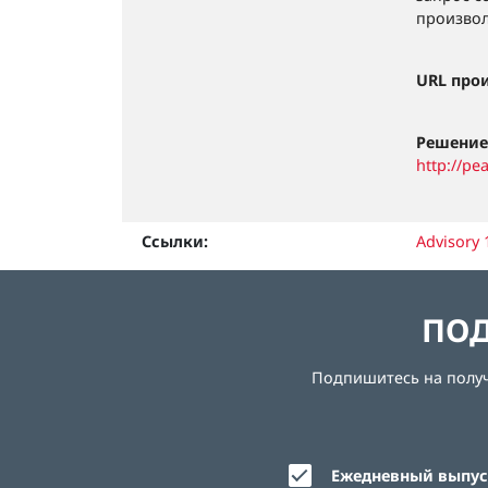
произвол
URL про
Решение
http://pe
Ссылки:
Advisory
ПОД
Подпишитесь на получе
Ежедневный выпуск