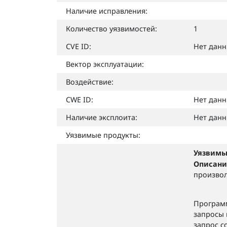
Наличие исправления:
Количество уязвимостей:
1
CVE ID:
Нет дан
Вектор эксплуатации:
Воздействие:
CWE ID:
Нет дан
Наличие эксплоита:
Нет дан
Уязвимые продукты:
Уязвимы
Описани
произвол
Програм
запросы 
запрос с