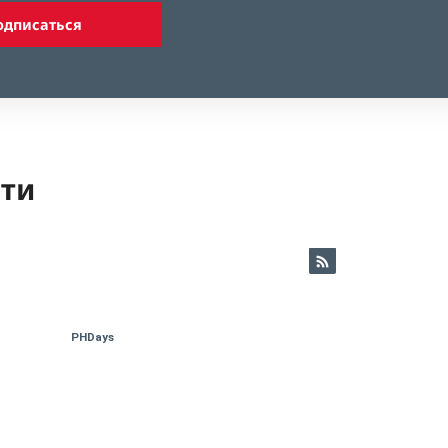
одписаться
ети
PHDays