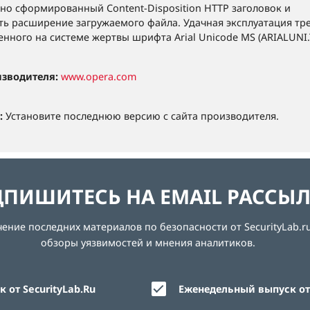
но сформированный Content-Disposition HTTP заголовок и
ь расширение загружаемого файла. Удачная эксплуатация тр
енного на системе жертвы шрифта Arial Unicode MS (ARIALUNI.T
изводителя:
www.opera.com
:
Установите последнюю версию с сайта производителя.
ПИШИТЕСЬ НА EMAIL РАССЫ
ние последних материалов по безопасности от SecurityLab.ru
обзоры уязвимостей и мнения аналитиков.
 от SecurityLab.Ru
Еженедельный выпуск от 