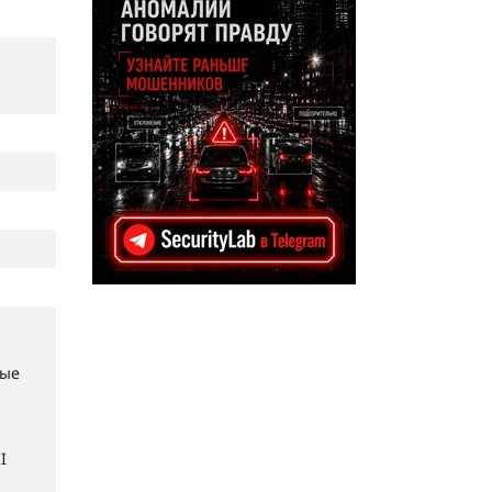
ные
I