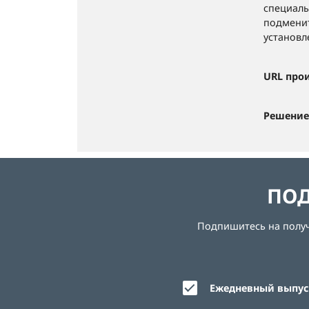
специаль
подменит
установл
URL про
Решение
ПОД
Подпишитесь на получе
Ежедневный выпуск