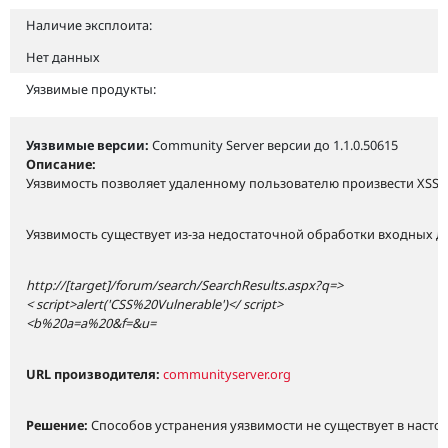
Наличие эксплоита:
Нет данных
Уязвимые продукты:
Уязвимые версии:
Community Server версии до 1.1.0.50615
Описание:
Уязвимость позволяет удаленному пользователю произвести XSS 
Уязвимость существует из-за недостаточной обработки входных 
http://[target]/forum/search/SearchResults.aspx?q=>
< script>alert('CSS%20Vulnerable')</ script>
<b%20a=a%20&f=&u=
URL производителя:
communityserver.org
Решение:
Способов устранения уязвимости не существует в насто