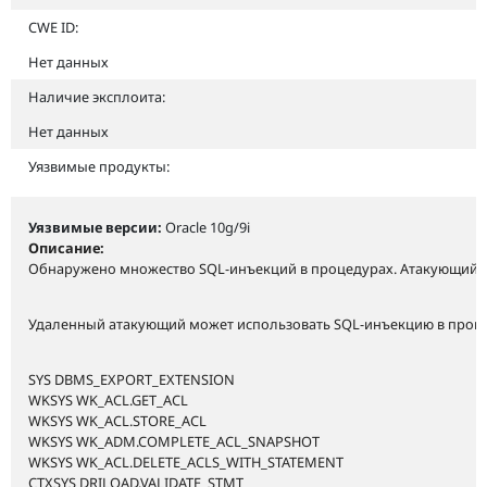
CWE ID:
Нет данных
Наличие эксплоита:
Нет данных
Уязвимые продукты:
Уязвимые версии:
Oracle 10g/9i
Описание:
Обнаружено множество SQL-инъекций в процедурах. Атакующий м
Удаленный атакующий может использовать SQL-инъекцию в процед
SYS DBMS_EXPORT_EXTENSION
WKSYS WK_ACL.GET_ACL
WKSYS WK_ACL.STORE_ACL
WKSYS WK_ADM.COMPLETE_ACL_SNAPSHOT
WKSYS WK_ACL.DELETE_ACLS_WITH_STATEMENT
CTXSYS DRILOAD.VALIDATE_STMT