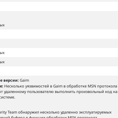
ных
ных
ных
е версии:
Gaim
е:
Несколько уязвимостей в Gaim в обработке MSN протокола
т удаленному пользователю выполнить произвольный код на
системе.
urity Team обнаружил несколько удаленно эксплуатируемых
ений буфера в функции обработки MSN протокола.