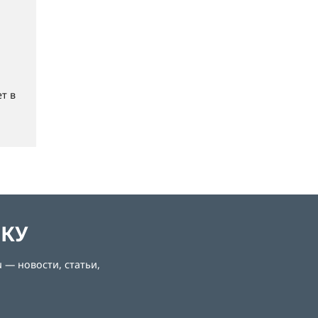
т в
ЛКУ
 — новости, статьи,