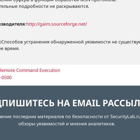
ельные подробности не раскрываются.
изводителя
:
http://gaim.sourceforge.net/
:
Способов устранения обнаруженной уязвимости не существуе
е время.
 Remote Command Execution
-0500
ПИШИТЕСЬ НА EMAIL РАССЫ
ние последних материалов по безопасности от SecurityLab.ru
обзоры уязвимостей и мнения аналитиков.