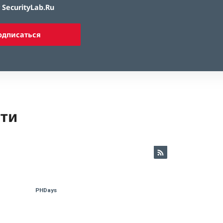
SecurityLab.Ru
одписаться
ети
PHDays