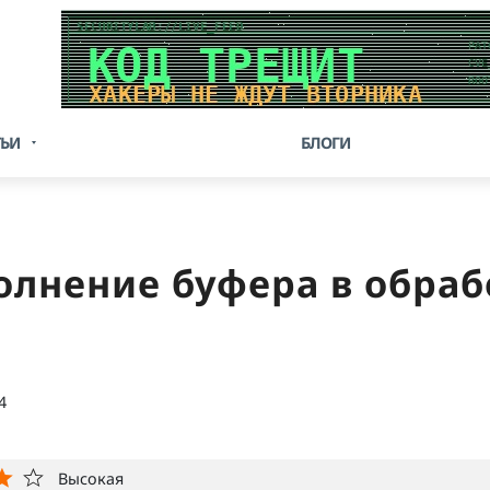
ТЬИ
БЛОГИ
олнение буфера в обра
m
4
Высокая