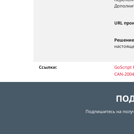
Дополнит
URL про
Решение
настояще
Ссылки:
GoScript
CAN-2004
ПОД
Подпишитесь на получе