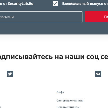
 от SecurityLab.Ru
Еженедельный выпуск от 
П
дписывайтесь на наши соц с
Софт
Системные утилиты
ы
Сетевые утилиты