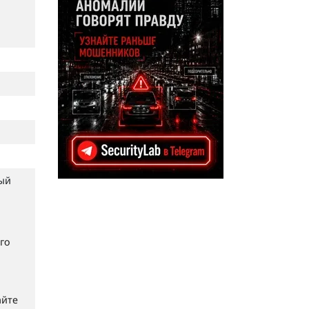
ный
го
айте