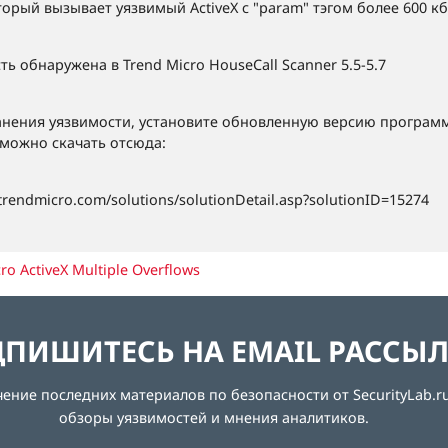
орый вызывает уязвимый ActiveX с "param" тэгом более 600 кб
ть обнаружена в Trend Micro HouseCall Scanner 5.5-5.7
анения уязвимости, установите обновленную версию програм
можно скачать отсюда:
.trendmicro.com/solutions/solutionDetail.asp?solutionID=15274
ro ActiveX Multiple Overflows
ПИШИТЕСЬ НА EMAIL РАССЫ
ние последних материалов по безопасности от SecurityLab.ru
обзоры уязвимостей и мнения аналитиков.