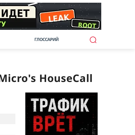
ГЛОССАРИЙ
icro's HouseCall