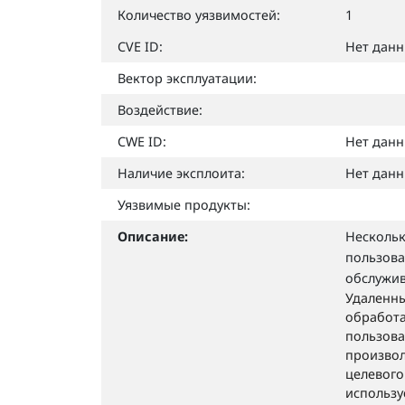
Количество уязвимостей:
1
CVE ID:
Нет дан
Вектор эксплуатации:
Воздействие:
CWE ID:
Нет дан
Наличие эксплоита:
Нет дан
Уязвимые продукты:
Описание:
Нескольк
пользова
обслужив
Удаленны
обработа
пользова
произвол
целевого
использу