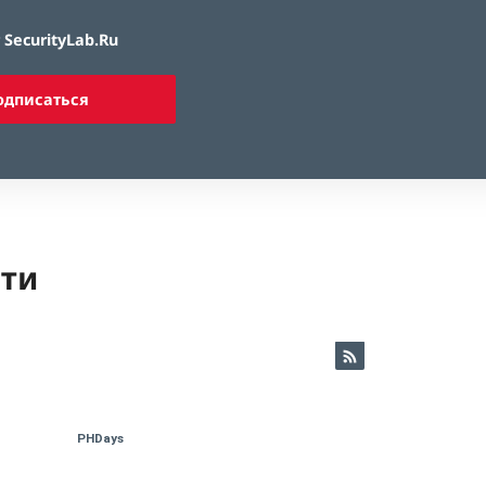
SecurityLab.Ru
одписаться
ети
PHDays