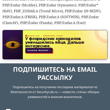
PHP/Zodar (McAfee), PHP.Zodar (Symantec), PHP/Zodar*
(RAV), PHP_ZODAR.A (Trend Micro), PHP/Zodar (H+BEDV),
PHP/Zodar.A (FRISK), PHP.Zodar.A (SOFTWIN), PHP.Zodar
(ClamAV), PHP/Zodar (Panda), PHP/Zodar.A (Eset)
SECURITYLAB · ХИМИЧЕСКАЯ УГРОЗА
У флоридских крокодилов
уменьшились яйца.
Дальше
интереснее.
РАЗБИРАЮ МЕХАНИЗМ →
ПОДПИШИТЕСЬ НА EMAIL
РАССЫЛКУ
Подпишитесь на получение последних материалов по
безопасности от SecurityLab.ru — новости, статьи, обзоры
уязвимостей и мнения аналитиков.