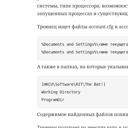
системы, типе процессора; возможнос
запущенных процессах и существующих
Троянец ищет файлы account.cfg и acco
%Documents and Settings%\<имя текущег
%Documents and Settings%\<имя текущег
А также в папках, на которые указыв
[HKCU\Software\RIT\The Bat!]
Working Directory
ProgramDir
Содержимое найденных файлов похищ
Троянец получает из реестра путь к ус