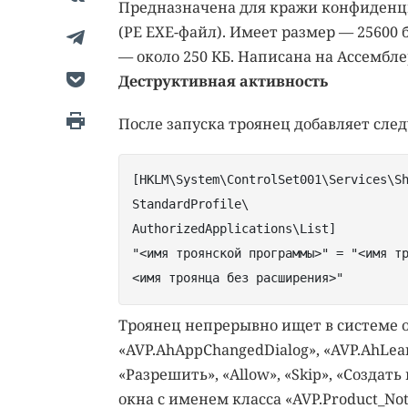
Предназначена для кражи конфиденц
(PE EXE-файл). Имеет размер — 25600
— около 250 КБ. Написана на Ассембле
Деструктивная активность
После запуска троянец добавляет сле
[HKLM\System\ControlSet001\Services\S
StandardProfile\
AuthorizedApplications\List]
"<имя троянской программы>" = "<имя т
<имя троянца без расширения>"
Троянец непрерывно ищет в системе ок
«AVP.AhAppChangedDialog», «AVP.AhLea
«Разрешить», «Allow», «Skip», «Создать 
окна с именем класса «AVP.Product_Noti