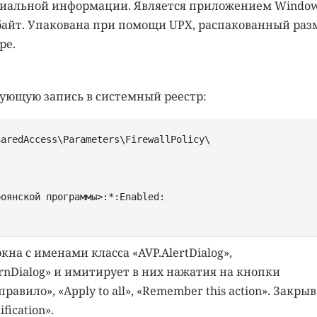
иальной информации. Является приложением Windo
 байт. Упакована при помощи UPX, распакованный раз
ре.
дующую запись в системный реестр:
haredAccess\Parameters\FirewallPolicy\
роянской программы>:*:Enabled:
на с именами класса «AVP.AlertDialog»,
rnDialog» и имитирует в них нажатия на кнопки
правило», «Apply to all», «Remember this action». Закры
fication».