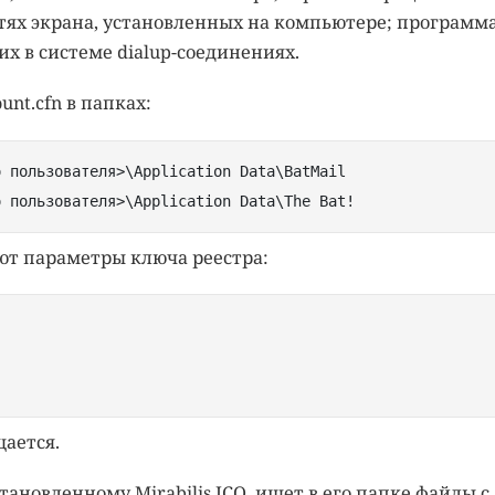
тях экрана, установленных на компьютере; программа
 в системе dialup-соединениях.
unt.cfn в папках:
о пользователя>\Application Data\BatMail
о пользователя>\Application Data\The Bat!
ают параметры ключа реестра:
ается.
тановленному Mirabilis ICQ, ищет в его папке файлы с