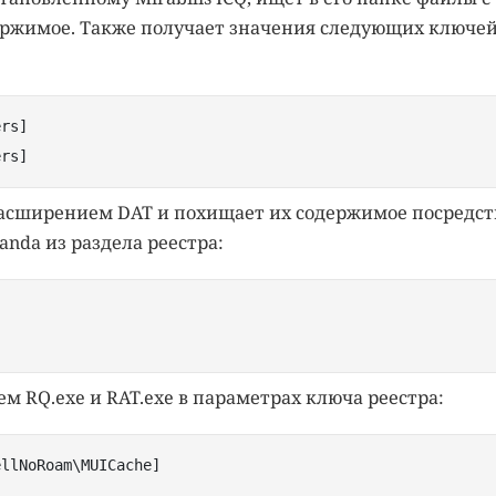
ржимое. Также получает значения следующих ключе
rs]

ers] 
асширением DAT и похищает их содержимое посредс
nda из раздела реестра:
м RQ.exe и RAT.exe в параметрах ключа реестра:
ellNoRoam\MUICache] 