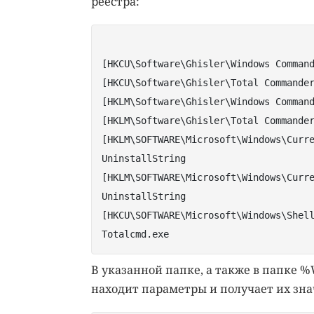
реестра:
[HKCU\Software\Ghisler\Windows Comman
[HKCU\Software\Ghisler\Total Commande
[HKLM\Software\Ghisler\Windows Comman
[HKLM\Software\Ghisler\Total Commande
[HKLM\SOFTWARE\Microsoft\Windows\Curr
UninstallString
[HKLM\SOFTWARE\Microsoft\Windows\Curr
UninstallString
[HKCU\SOFTWARE\Microsoft\Windows\Shel
Totalcmd.exe
В указанной папке, а также в папке %W
находит параметры и получает их зна