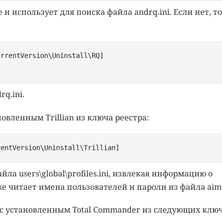
 и использует для поиска файла andrq.ini. Если нет, то
rrentVersion\Uninstall\RQ]

q.ini.
овленным Trillian из ключа реестра:
rentVersion\Uninstall\Trillian] 
а users\global\profiles.ini, извлекая информацию о
 читает имена пользователей и пароли из файла aim.
 с установленным Total Commander из следующих клю