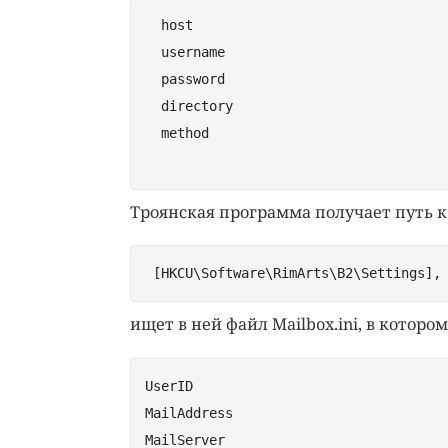
  host

  username

  password

  directory

  method 

Троянская программа получает путь к
 [HKCU\Software\RimArts\B2\Settings],
ищет в ней файл Mailbox.ini, в котор
UserID
MailAddress
MailServer