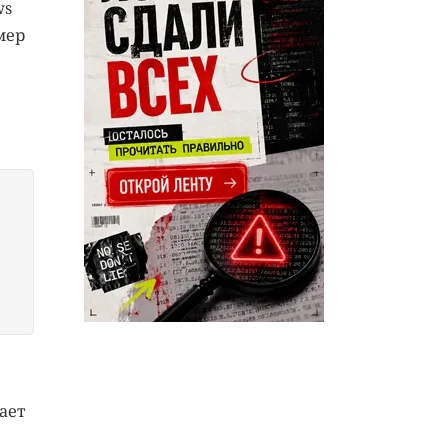
ws
мер
вает