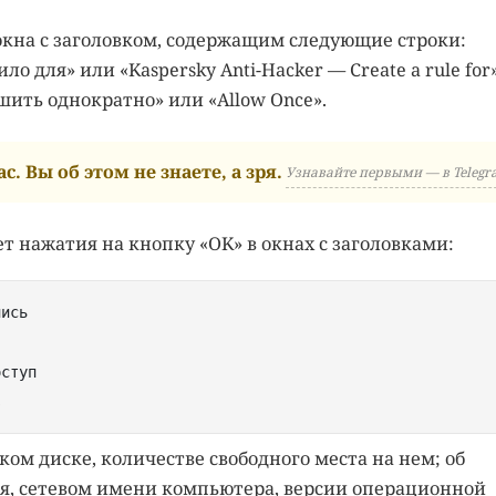
окна с заголовком, содержащим следующие строки:
ло для» или «Kaspersky Anti-Hacker — Create a rule for
ить однократно» или «Allow Once».
с. Вы об этом не знаете, а зря.
Узнавайте первыми — в Telegr
 нажатия на кнопку «OK» в окнах с заголовками:
лись
оступ
s
ом диске, количестве свободного места на нем; об
ля, сетевом имени компьютера, версии операционной