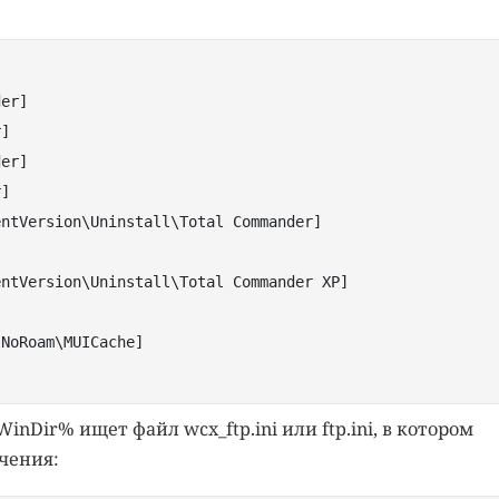
der]
r]
der]
r]
entVersion\Uninstall\Total Commander]
entVersion\Uninstall\Total Commander XP]
lNoRoam\MUICache]
inDir% ищет файл wcx_ftp.ini или ftp.ini, в котором
чения: