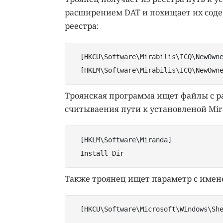
расширением DAT и похищает их соде
реестра:
  [HKCU\Software\Mirabilis\ICQ\NewOwne
  [HKLM\Software\Mirabilis\ICQ\NewOwn
Троянская программа ищет файлы с р
считываения пути к установленой Mira
  [HKLM\Software\Miranda]

  Install_Dir 
Также троянец ищет параметр с имене
  [HKCU\Software\Microsoft\Windows\Sh