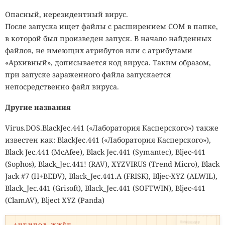
Опасный, нерезидентный вирус.
После запуска ищет файлы с расширением COM в папке,
в которой был произведен запуск. В начало найденных
файлов, не имеющих атрибутов или с атрибутами
«Архивный», дописывается код вируса. Таким образом,
при запуске зараженного файла запускается
непосредственно файл вируса.
Другие названия
Virus.DOS.BlackJec.441 («Лаборатория Касперского») также
известен как: BlackJec.441 («Лаборатория Касперского»),
Black Jec.441 (McAfee), Black Jec.441 (Symantec), Bljec-441
(Sophos), Black_Jec.441! (RAV), XYZVIRUS (Trend Micro), Black
Jack #7 (H+BEDV), Black_Jec.441.A (FRISK), Bljec-XYZ (ALWIL),
Black_Jec.441 (Grisoft), Black_Jec.441 (SOFTWIN), Bljec-441
(ClamAV), Blject XYZ (Panda)
ПИЯВКИ₽₽
АНТИПОВ ЖЖЁТ