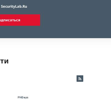
SecurityLab.Ru
одписаться
ети
PHDays