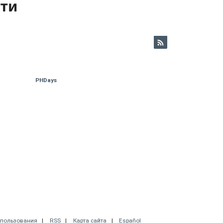
ети
PHDays
спользования
RSS
Карта сайта
Español