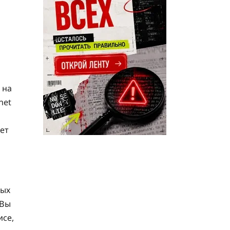
 на
net
ет
ных
 Вы
исе,