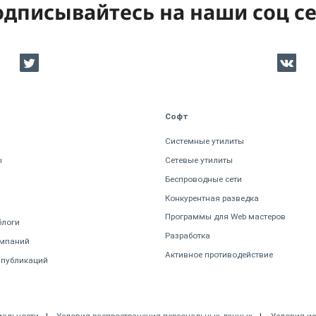
дписывайтесь на наши соц с
Софт
Системные утилиты
ы
Сетевые утилиты
Беспроводные сети
Конкурентная разведка
Программы для Web мастеров
блоги
Разработка
омпаний
Активное противодействие
 публикаций
иальности
Условия распространения персональных данных
Условия и