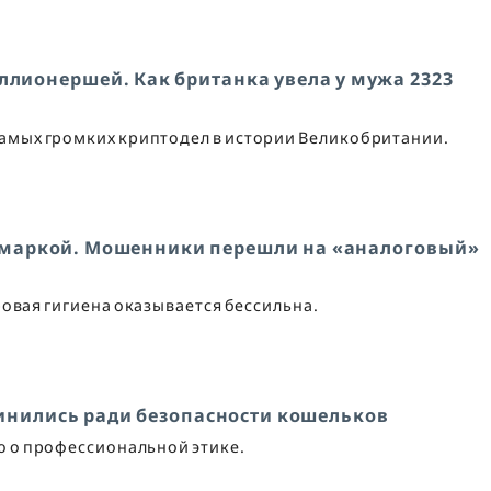
ллионершей. Как британка увела у мужа 2323
самых громких криптодел в истории Великобритании.
с маркой. Мошенники перешли на «аналоговый»
ровая гигиена оказывается бессильна.
динились ради безопасности кошельков
ю о профессиональной этике.