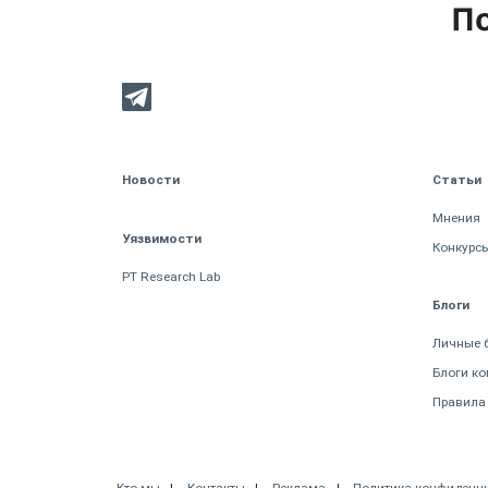
По
Новости
Статьи
Мнения
Уязвимости
Конкурс
PT Research Lab
Блоги
Личные 
Блоги к
Правила
Кто мы
Контакты
Реклама
Политика конфиденц