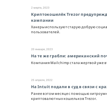
2 марта, 2023
Криптокошелёк Trezor предупрежд
кампании
Хакеры используют старую добрую соци
пользователей.
20 января, 2023
На те же грабли: американский по
Компания Mailchimp стала жертвой уже вт
25 апреля, 2022
На Intuit подали в суд в связи с 
Ранее в этом месяце с помощью хитроум
криптовалютных кошельков Trezor.