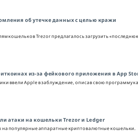
мления об утечке данных с целью кражи
ям кошельков Trezor предлагалось загрузить «последню
 биткоинах из-за фейкового приложения в App Sto
ики ввели Apple в заблуждение, описав свою программу к
и атаки на кошельки Trezor и Ledger
ак на популярные аппаратные криптовалютные кошельки.