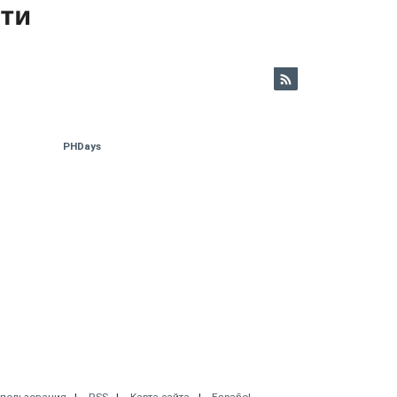
ети
PHDays
спользования
RSS
Карта сайта
Español