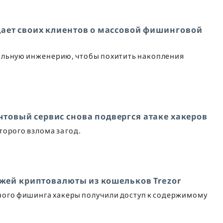
ает своих клиентов о массовой фишинговой
альную инженерию, чтобы похитить накопления
чтовый сервис снова подвергся атаке хакеров
орого взлома за год.
кражей криптовалюты из кошельков Trezor
ного фишинга хакеры получили доступ к содержимому