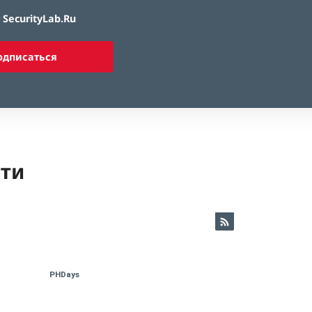
SecurityLab.Ru
одписаться
ети
PHDays