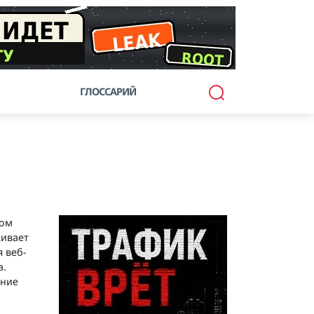
ГЛОССАРИЙ
ном
живает
 веб-
а.
ение