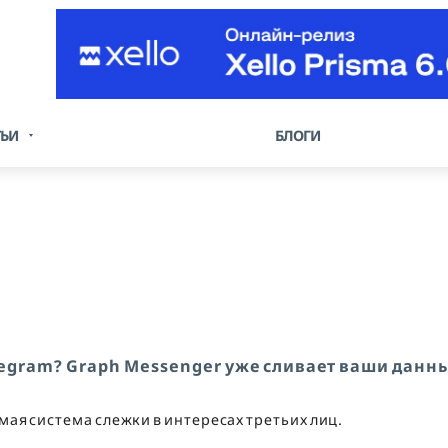
ТЬИ
БЛОГИ
egram? Graph Messenger уже сливает ваши данн
ая система слежки в интересах третьих лиц.