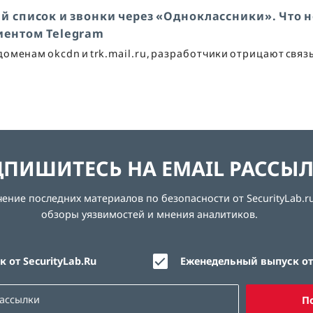
й список и звонки через «Одноклассники». Что н
лиентом Telegram
менам okcdn и trk.mail.ru, разработчики отрицают связь
ПИШИТЕСЬ НА EMAIL РАССЫ
ние последних материалов по безопасности от SecurityLab.ru
обзоры уязвимостей и мнения аналитиков.
 от SecurityLab.Ru
Еженедельный выпуск от 
П