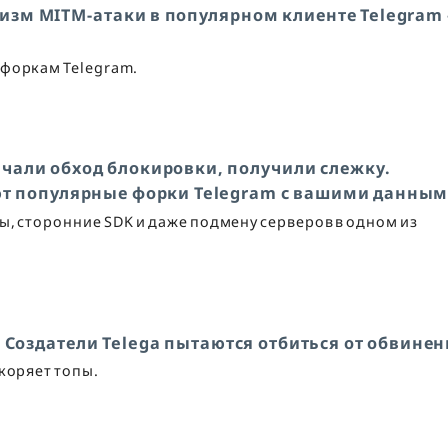
изм MITM-атаки в популярном клиенте Telegram
 форкам Telegram.
качали обход блокировки, получили слежку.
ют популярные форки Telegram с вашими данны
ы, сторонние SDK и даже подмену серверов в одном из
 Создатели Telega пытаются отбиться от обвине
коряет топы.