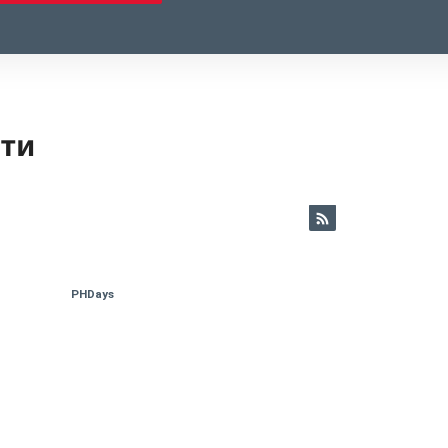
ети
PHDays