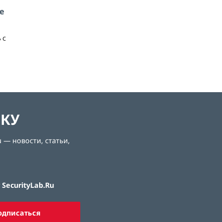
е
 с
ЛКУ
 — новости, статьи,
SecurityLab.Ru
одписаться