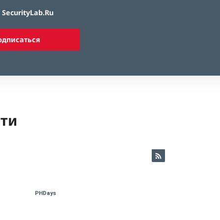
SecurityLab.Ru
одписаться
ети
PHDays