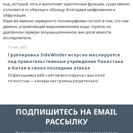
код, который, хоть и выполняет идентичные функции, существенно
отличается от образца к образцу, благодаря шифрованию и
обфускации.
Идея же именно серверного полиморфизма состоит в том, что сам
движок, управляющий видоизменением кода, спрятан на
удалённом сервере злоумышленников, вне досягаемости
исследователя.
17 мая, 2023
Группировка SideWinder искусно маскируется
под правительственные учреждения Пакистана
и Китая в своих последних атаках
55 фальшивых веб-сайтов воссозданы с высокой
точностью — хакеры настроены решительно.
ПОДПИШИТЕСЬ НА EMAIL
РАССЫЛКУ
Подпишитесь на получение последних материалов по