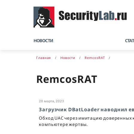
НОВОСТИ
СТА
Главная
Новости
RemcosRAT
RemcosRAT
28 марта, 2023
Загрузчик DBatLoader наводнил 
Обход UAC через имитацию доверенных к
компьютере жертвы.