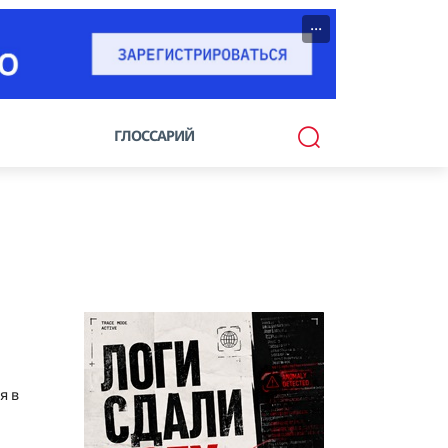
···
ГЛОССАРИЙ
я в