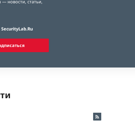
 — новости, статьи,
SecurityLab.Ru
одписаться
ети