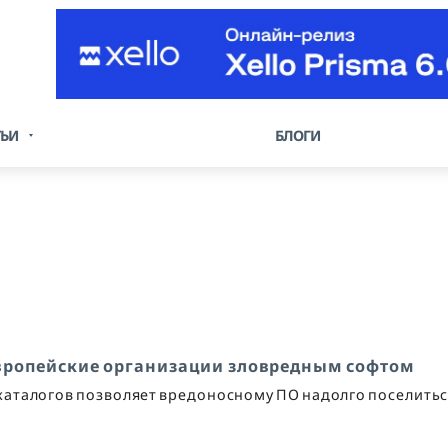
ТЬИ
БЛОГИ
европейские организации зловредным софтом
аталогов позволяет вредоносному ПО надолго поселитьс