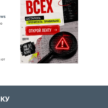
ows
до
 от
ЛКУ