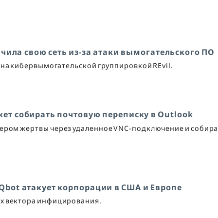
чила свою сеть из-за атаки вымогательского ПО
ана кибервымогательской группировкой REvil.
ет собирать почтовую переписку в Outlook
тером жертвы через удаленное VNC-подключение и собира
Qbot атакует корпорации в США и Европе
ых вектора инфицирования.