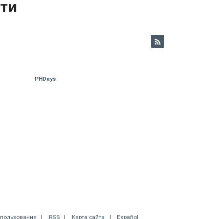
ети
PHDays
спользования
RSS
Карта сайта
Español