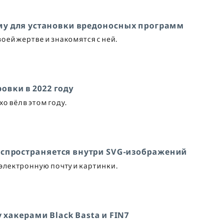
му для установки вредоносных программ
ей жертве и знакомятся с ней.
овки в 2022 году
о вёл в этом году.
 распространяется внутри SVG-изображений
 электронную почту и картинки.
хакерами Black Basta и FIN7