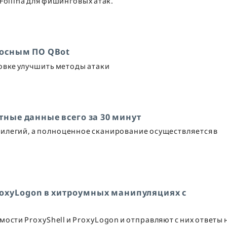
Follina для фишинговых атак.
носным ПО QBot
овке улучшить методы атаки
тные данные всего за 30 минут
илегий, а полноценное сканирование осуществляется в
ProxyLogon в хитроумных манипуляциях с
ости ProxyShell и ProxyLogon и отправляют с них ответы 