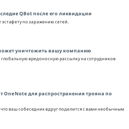
аследие QBot после его ликвидации
эстафету по заражению сетей.
 может уничтожить вашу компанию
 глобальную вредоносную рассылку на сотрудников
т OneNote для распространения трояна по
ы, что ваш собеседник вдруг поделится с вами необычным