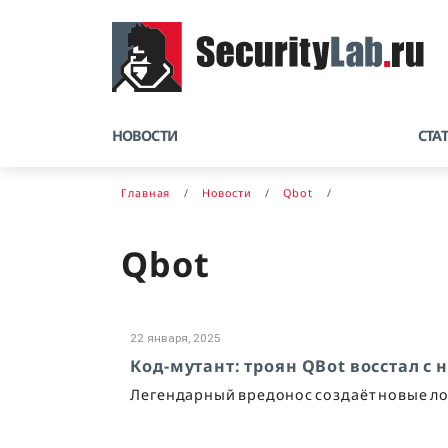
НОВОСТИ
СТА
Главная
Новости
Qbot
Qbot
22 января, 2025
Код-мутант: троян QBot восстал 
Легендарный вредонос создаёт новые ло