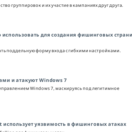
тво группировок и их участие в кампаниях друг друга.
использовать для создания фишинговых стран
ть поддельную форму входа с гибкими настройками.
ами и атакуют Windows 7
 управлением Windows 7, маскируясь под легитимное
ot использует уязвимость в фишинговых атаках