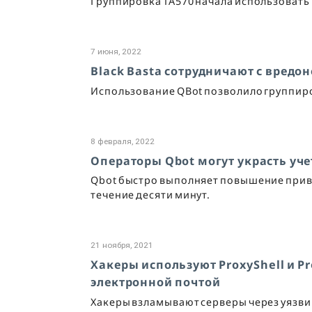
Группировка TA570 начала использовать 
7 июня, 2022
Black Basta сотрудничают с вредо
Использование QBot позволило группир
8 февраля, 2022
Операторы Qbot могут украсть уче
Qbot быстро выполняет повышение прив
течение десяти минут.
21 ноября, 2021
Хакеры используют ProxyShell и 
электронной почтой
Хакеры взламывают серверы через уязвим