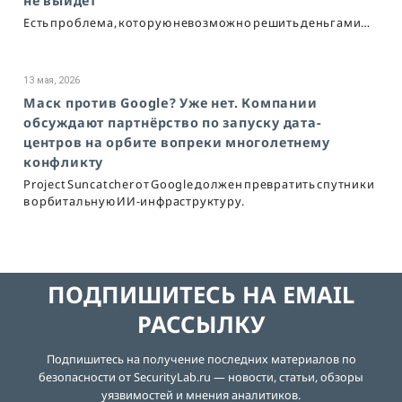
не выйдет
Есть проблема, которую невозможно решить деньгами…
13 мая, 2026
Маск против Google? Уже нет. Компании
обсуждают партнёрство по запуску дата-
центров на орбите вопреки многолетнему
конфликту
Project Suncatcher от Google должен превратить спутники
в орбитальную ИИ-инфраструктуру.
ПОДПИШИТЕСЬ НА EMAIL
РАССЫЛКУ
Подпишитесь на получение последних материалов по
безопасности от SecurityLab.ru — новости, статьи, обзоры
уязвимостей и мнения аналитиков.