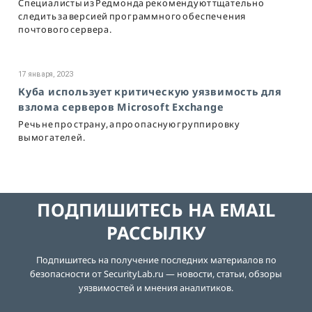
Специалисты из Редмонда рекомендуют тщательно
следить за версией программного обеспечения
почтового сервера.
17 января, 2023
Куба использует критическую уязвимость для
взлома серверов Microsoft Exchange
Речь не про страну, а про опасную группировку
вымогателей.
ПОДПИШИТЕСЬ НА EMAIL
РАССЫЛКУ
Подпишитесь на получение последних материалов по
безопасности от SecurityLab.ru — новости, статьи, обзоры
уязвимостей и мнения аналитиков.