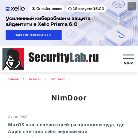
···
МЕНЮ
Главная
Новости
NimDoor
NimDoor
3 июля, 2025
MacOS пал: северокорейцы проникли туда, где
Apple считала себя неуязвимой