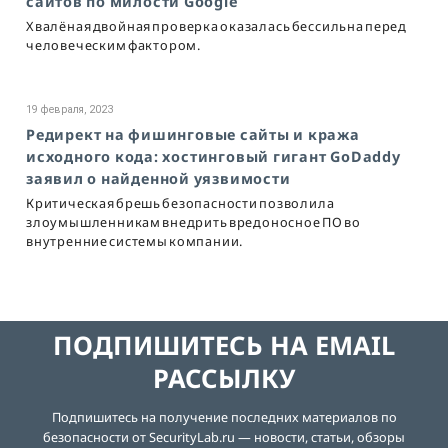
сайтов по милости Google
Хвалёная двойная проверка оказалась бессильна перед
человеческим фактором.
19 февраля, 2023
Редирект на фишинговые сайты и кража
исходного кода: хостинговый гигант GoDaddy
заявил о найденной уязвимости
Критическая брешь безопасности позволила
злоумышленникам внедрить вредоносное ПО во
внутренние системы компании.
ПОДПИШИТЕСЬ НА EMAIL
РАССЫЛКУ
Подпишитесь на получение последних материалов по
безопасности от SecurityLab.ru — новости, статьи, обзоры