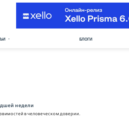
ТЬИ
БЛОГИ
едшей недели
язвимостей в человеческом доверии.