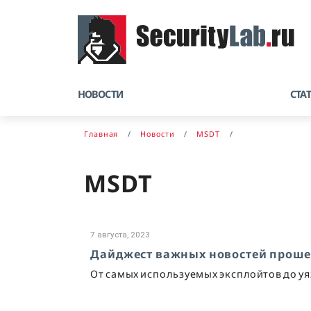
НОВОСТИ
СТА
Главная
Новости
MSDT
MSDT
7 августа, 2023
Дайджест важных новостей прош
От самых используемых эксплойтов до у