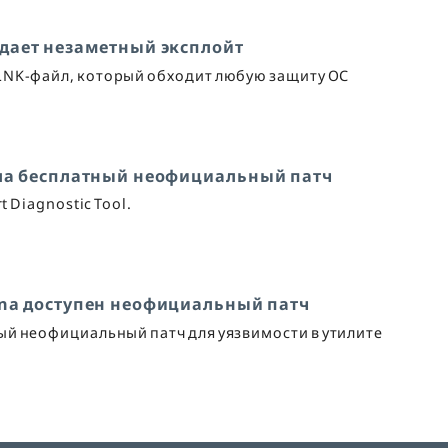
дает незаметный эксплойт
LNK-файл, который обходит любую защиту ОС
ила бесплатный неофициальный патч
 Diagnostic Tool.
ina доступен неофициальный патч
ый неофициальный патч для уязвимости в утилите