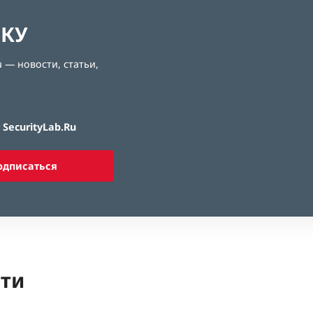
ЛКУ
 — новости, статьи,
SecurityLab.Ru
одписаться
ети