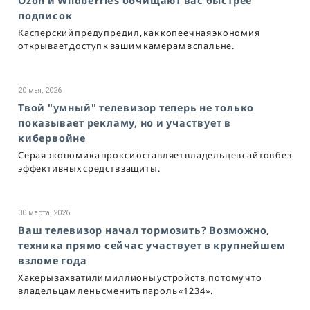
Ozon и Wildberries обчищают вас быстрее
подписок
Касперский предупредил, как копеечная экономия
открывает доступ к вашим камерам в спальне.
20 мая, 2026
Твой "умный" телевизор теперь не только
показывает рекламу, но и участвует в
кибервойне
Серая экономика прокси оставляет владельцев сайтов без
эффективных средств защиты.
30 марта, 2026
Ваш телевизор начал тормозить? Возможно,
техника прямо сейчас участвует в крупнейшем
взломе года
Хакеры захватили миллионы устройств, потому что
владельцам лень сменить пароль «1234».