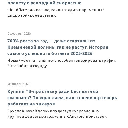
планету с рекордной скоростью
Cloudflare рассказала, как выглядит современный
цифровой «конец света».
3 февраля, 2026
700% роста за год — даже стартапы из
Кремниевой долины так не растут. История
самого успешного ботнета 2025-2026
Новый «ботнет-альянс» способен генерировать трафик
30 терабит в секунду.
28 января, 2026
Купили ТВ-приставку ради бесплатных
фильмов? Поздравляем, ваш телевизор теперь
работает на хакеров
Группа Kimwolf получила доступ к управлению
крупнейшей сетью зараженных Android-приставок