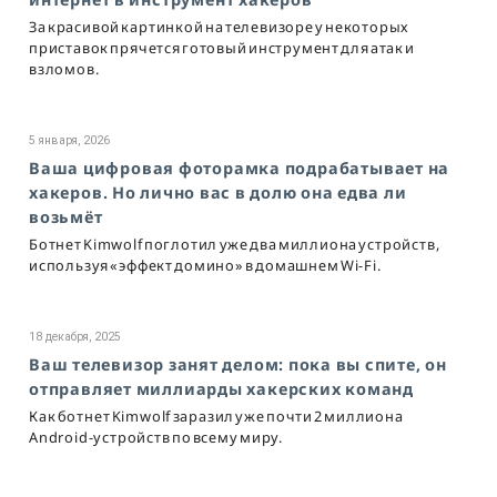
За красивой картинкой на телевизоре у некоторых
приставок прячется готовый инструмент для атак и
взломов.
5 января, 2026
Ваша цифровая фоторамка подрабатывает на
хакеров. Но лично вас в долю она едва ли
возьмёт
Ботнет Kimwolf поглотил уже два миллиона устройств,
используя «эффект домино» в домашнем Wi-Fi.
18 декабря, 2025
Ваш телевизор занят делом: пока вы спите, он
отправляет миллиарды хакерских команд
Как ботнет Kimwolf заразил уже почти 2 миллиона
Android-устройств по всему миру.