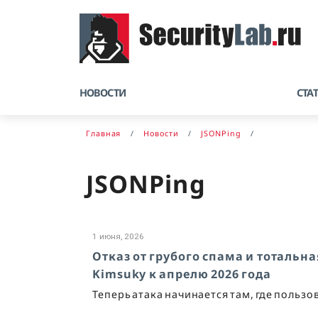
НОВОСТИ
СТА
Главная
Новости
JSONPing
JSONPing
1 июня, 2026
Отказ от грубого спама и тотальн
Kimsuky к апрелю 2026 года
Теперь атака начинается там, где польз