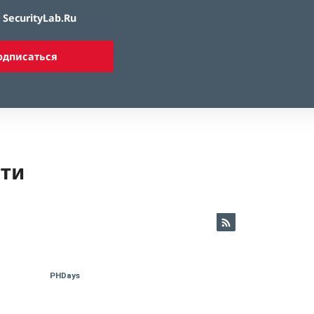
SecurityLab.Ru
одписаться
ети
PHDays