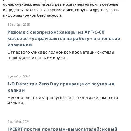
обнаружением, анализом и реагированием на компьютерные
инциденты, такие как хакерские атаки, вирусы и другие угрозы
информационной безопасности.
10 ноября, 2025
Резюме с сюрпризом: хакеры из APT-C-60
массово «устраиваются на работу» в японские
компании
От первого клика до полной компрометации системы
проходят считанные минуты.
5 декабря, 2024
I-O Data: три Zero Day превращают роутеры в
капкан
Необновленный маршрутизатор – билет хакерам в сети
Японии.
2 октября, 2024
JPCERT против программ-вымогателей: новый