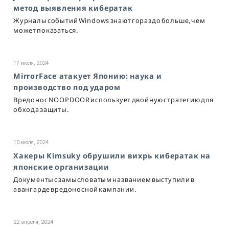
метод выявления кибератак
Журналы событий Windows знают гораздо больше, чем
может показаться.
17 июля, 2024
MirrorFace атакует Японию: наука и
производство под ударом
Вредонос NOOPDOOR использует двойную стратегию для
обхода защиты.
10 июля, 2024
Хакеры Kimsuky обрушили вихрь кибератак на
японские организации
Документы с замысловатым названием выступили в
авангарде вредоносной кампании.
22 апреля, 2024