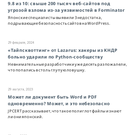
9.8 из 10: свыше 200 тысяч веб-сайтов под
угрозой взлома из-за уязвимостей в Forminator
Японские специалисты выявили 3 недостатка,
подрывающие безопасность сайтов на WordPress.
29 февраля, 2024
«Тайпсквоттинг» от Lazarus: хакеры из КНДР
больно ударили по Python-сообществу
Невнимательные разработчики уже десять раз пожалели,
что попались в столь глупую ловушку.
29 августа, 2023
Может ли документ быть Word и PDF
одновременно? Может, и это небезопасно
JPCERT рассказывает, что такое полиглот файлы и знают
ли они японский.