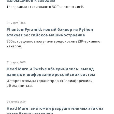
взломщиков к заводам
Теперь аналитики знают о BO Team почти всё.
29 марта, 2025
PhantomPyramid: новый бэкдор на Python
атакует российское машиностроение
800 сотрудников получили вредоносные ZIP-архивы от
хакеров.
21 марта, 2025
Head Mare и Twelve объединились: вывод
данных и шифрование российских систем
История о том, как два цифровых Голиафа решили
объединиться.
9 августа, 2024
Head Mare: анатомия разрушительных атак на
российские компании