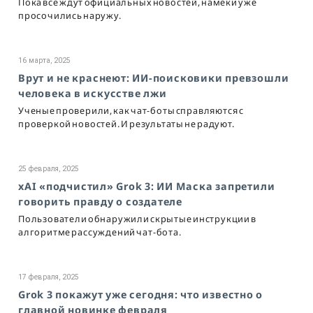
Пока все ждут официальных новостей, намёки уже
просочились наружу.
16 марта, 2025
Врут и не краснеют: ИИ-поисковики превзошли
человека в искусстве лжи
Ученые проверили, как чат-боты справляются с
проверкой новостей. И результаты не радуют.
25 февраля, 2025
xAI «подчистил» Grok 3: ИИ Маска запретили
говорить правду о создателе
Пользователи обнаружили скрытые инструкции в
алгоритме рассуждений чат-бота.
17 февраля, 2025
Grok 3 покажут уже сегодня: что известно о
главной новинке февраля