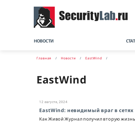
НОВОСТИ
СТА
Главная
Новости
EastWind
EastWind
12 августа, 2024
EastWind: невидимый враг в сетях
Как Живой Журнал получил вторую жизнь