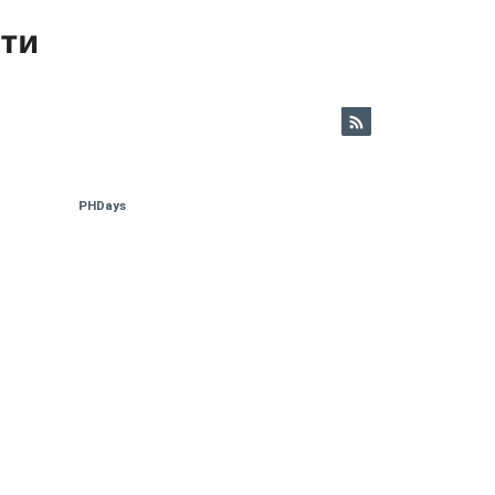
ети
PHDays