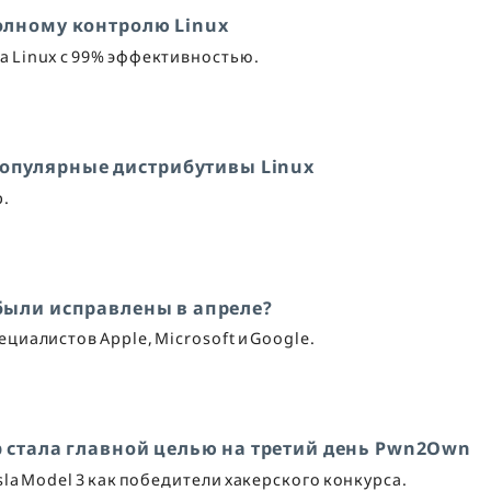
полному контролю Linux
а Linux с 99% эффективностью.
популярные дистрибутивы Linux
р.
были исправлены в апреле?
иалистов Apple, Microsoft и Google.
 стала главной целью на третий день Pwn2Own
sla Model 3 как победители хакерского конкурса.