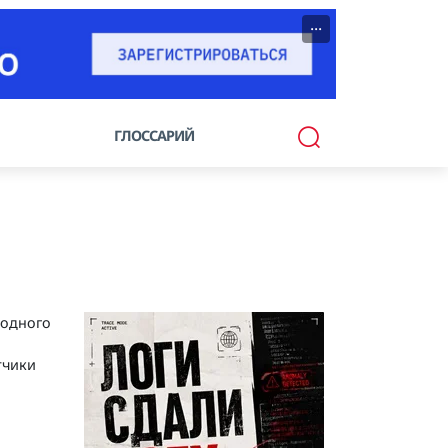
···
ГЛОССАРИЙ
 одного
тчики