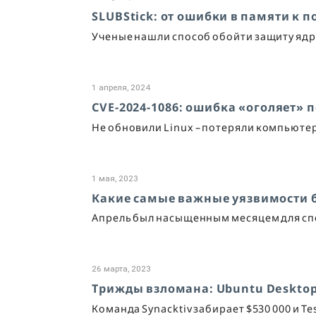
SLUBStick: от ошибки в памяти к 
Ученые нашли способ обойти защиту ядр
1 апреля, 2024
CVE-2024-1086: ошибка «оголяет» 
Не обновили Linux – потеряли компьюте
1 мая, 2023
Какие самые важные уязвимости 
Апрель был насыщенным месяцем для спец
26 марта, 2023
Трижды взломана: Ubuntu Desktop
Команда Synacktiv забирает $530 000 и Te