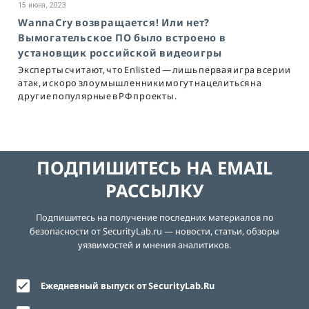
15 июня, 2023
WannaCry возвращается! Или нет?
Вымогательское ПО было встроено в
установщик российской видеоигры
Эксперты считают, что Enlisted — лишь первая игра в серии
атак, и скоро злоумышленники могут нацелиться на
другие популярные в РФ проекты.
ПОДПИШИТЕСЬ НА EMAIL
РАССЫЛКУ
Подпишитесь на получение последних материалов по
безопасности от SecurityLab.ru — новости, статьи, обзоры
уязвимостей и мнения аналитиков.
Ежедневный выпуск от SecurityLab.Ru