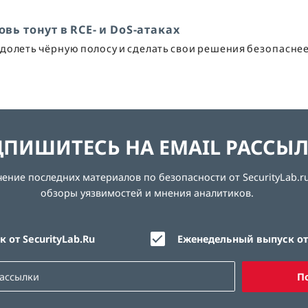
овь тонут в RCE- и DoS-атаках
долеть чёрную полосу и сделать свои решения безопасне
ПИШИТЕСЬ НА EMAIL РАССЫ
ние последних материалов по безопасности от SecurityLab.ru
обзоры уязвимостей и мнения аналитиков.
 от SecurityLab.Ru
Еженедельный выпуск от 
П