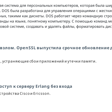
онная система для персональных компьютеров, которая была ш
ов. DOS была разработана для управления операциями с жестк
ых, такими как дискеты. DOS работает через командную стро
манды на языке, понятному компьютеру. С помощью команд 
овой системе, создавать и удалять файлы, форматировать дис
взлом. OpenSSL выпустила срочное обновление 
, устраняющие сбои приложений и утечки памяти.
оступ к серверу Erlang без входа
стройства Cisco и Ericsson.