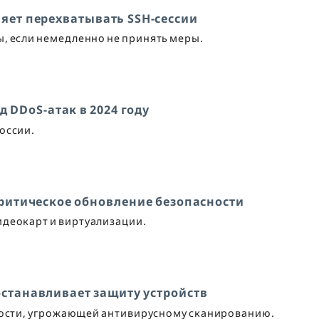
яет перехватывать SSH-сессии
ы, если немедленно не принять меры.
д DDoS-атак в 2024 году
оссии.
критическое обновление безопасности
идеокарт и виртуализации.
 останавливает защиту устройств
мости, угрожающей антивирусному сканированию.