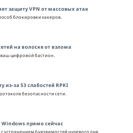
яет защиту VPN от массовых атак
способ блокировки хакеров.
 сетей на волоске от взлома
в ваш цифровой бастион.
у из-за 53 слабостей RPKI
ротоколе безопасности сети.
ь Windows прямо сейчас
 с устранением 6 уязвимостей нулевого дня.