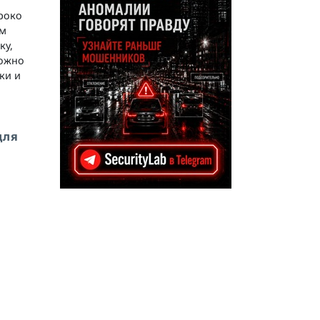
ироко
им
ку,
можно
ки и
для