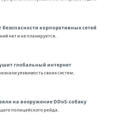
ют безопасности корпоративных сетей
ний нет и не планируется.
душит глобальный интернет
изнали уязвимость своих систем.
зяли на вооружение DDoS-собаку
ющего полицейского рейда.