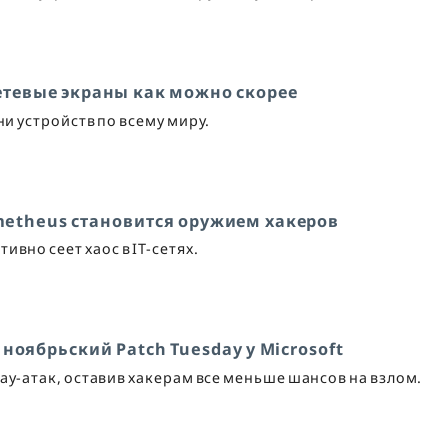
етевые экраны как можно скорее
и устройств по всему миру.
ometheus становится оружием хакеров
вно сеет хаос в IT-сетях.
 ноябрьский Patch Tuesday у Microsoft
ay-атак, оставив хакерам все меньше шансов на взлом.