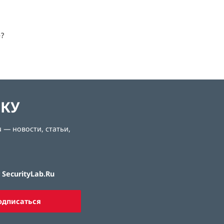
е?
ЛКУ
 — новости, статьи,
SecurityLab.Ru
одписаться