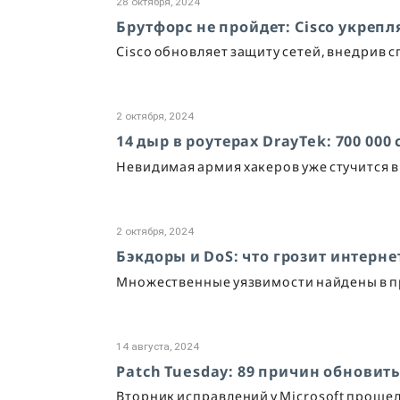
28 октября, 2024
Брутфорс не пройдет: Cisco укрепл
Cisco обновляет защиту сетей, внедрив 
2 октября, 2024
14 дыр в роутерах DrayTek: 700 000
Невидимая армия хакеров уже стучится 
2 октября, 2024
Бэкдоры и DoS: что грозит интернет
Множественные уязвимости найдены в п
14 августа, 2024
Patch Tuesday: 89 причин обновит
Вторник исправлений у Microsoft прошел