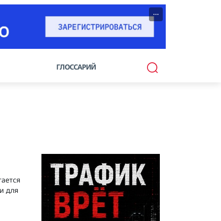
···
ГЛОССАРИЙ
тается
и для