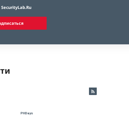
SecurityLab.Ru
одписаться
ети
PHDays