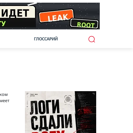
ГЛОССАРИЙ
чком
имеет