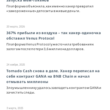
запуска мем-токенов
Платформа объяснила, как именно хакер превратил
«замороженные» депозиты в живые деньги.
20 марта, 2026
367% прибыли из воздуха – так хакер-одиночка
обставил Venus Protocol
Платформа Venus Protocol ужесточила требования к
залогам после потери 3,6 миллиона долларов.
24 ноября, 2025
Tornado Cash снова в деле. Хакер переписал на
себя контракт GANA на BNB Chain и начал
отмывать миллионы
Злоумышленнику удалось завладеть контрактом GANA и
зачистить следы.
3 марта, 2025