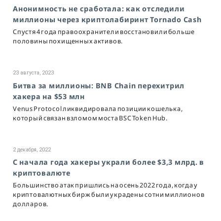
Анонимность не сработала: как отследили
миллионы через криптолабиринт Tornado Cash
Спустя 4 года правоохранители восстановили больше
половины похищенных активов.
23 августа, 2023
Битва за миллионы: BNB Chain перехитрил
хакера на $53 млн
Venus Protocol ликвидировала позиции кошелька,
который связан взломом моста BSC Token Hub.
2 декабря, 2022
С начала года хакеры украли более $3,3 млрд. в
криптовалюте
Большинство атак пришлись на осень 2022 года, когда у
криптовалютных бирж были украдены сотни миллионов
долларов.